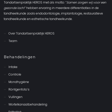
Tandartsenpraktijk HEROS met als motto: “
Samen zorgen wij voor een
gezonde lach!
” hebben ervaring in meerdere differentiaties in de
tandheelkunde zoals endodontologie, implantologie, restauratieve
tandheelkunde en esthetische tandheelkunde.
Over Tandartsenpraktijk HEROS
Team
Behandelingen
Intake
Controle
Mondhygiëne
Röntgenfoto’s
Vullingen
Wortelkanaalbehandeling
Esthetiek